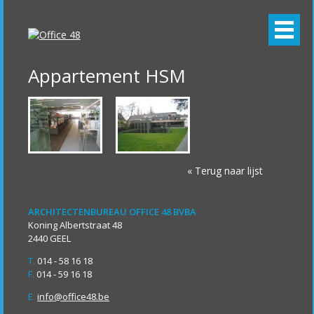
Appartement HSM
« Terug naar lijst
ARCHITECTENBUREAU OFFICE 48 BVBA
Koning Albertstraat 48
2440 GEEL
T.
014 - 58 16 18
F.
014 - 59 16 18
E.
info@office48.be