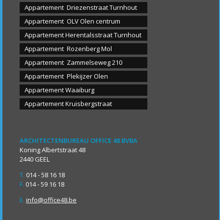
Appartement Driezenstraat Turnhout
Appartement OLV Olen centrum
Appartement Herentalsstraat Turnhout
Appartement Rozenberg Mol
Appartement Zammelseweg 210
Appartement Plekijzer Olen
Appartement Waaiburg
Appartement Kruisbergstraat
ARCHITECTENBUREAU OFFICE 48 BVBA
Koning Albertstraat 48
2440 GEEL
T.
014 - 58 16 18
F.
014 - 59 16 18
E.
info@office48.be