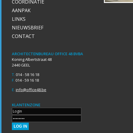
COÖRDINATIE
AANPAK
LINKS
NIEUWSBRIEF
CONTACT
ARCHITECTENBUREAU OFFICE 48 BVBA
Koning Albertstraat 48
2440 GEEL
T.
014 - 58 16 18
F.
014 - 59 16 18
E.
info@office48.be
KLANTENZONE